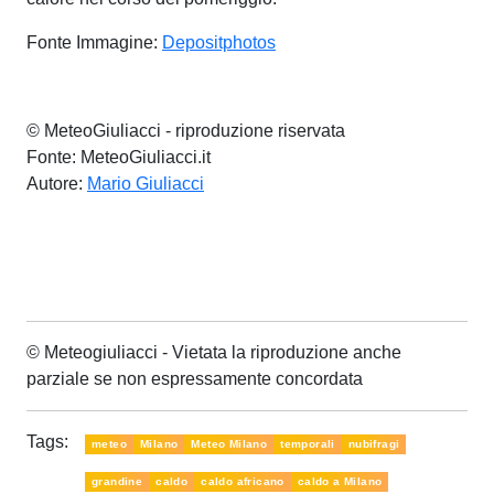
Fonte Immagine:
Depositphotos
© MeteoGiuliacci - riproduzione riservata
Fonte: MeteoGiuliacci.it
Autore:
Mario Giuliacci
© Meteogiuliacci - Vietata la riproduzione anche
parziale se non espressamente concordata
Tags:
meteo
Milano
Meteo Milano
temporali
nubifragi
grandine
caldo
caldo africano
caldo a Milano