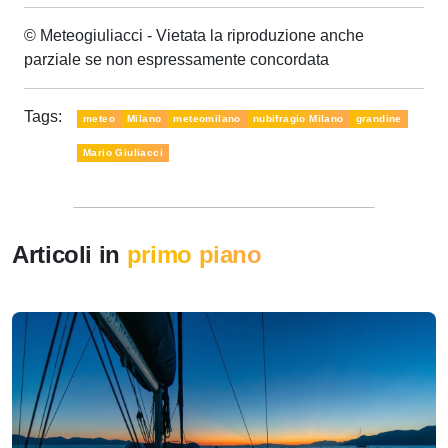
© Meteogiuliacci - Vietata la riproduzione anche
parziale se non espressamente concordata
Tags:
meteo
Milano
meteomilano
nubifragio Milano
grandine
Mario Giuliacci
Articoli in
primo piano