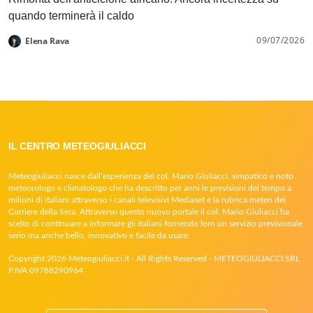
quando terminerà il caldo
09/07/2026
Elena Rava
IL CENTRO METEOGIULIACCI
Meteogiuliacci nasce dall’esperienza del col. Mario Giuliacci, simpatico e noto
meteorologo e climatologo che ha descritto per anni le previsioni del tempo a
milioni di italiani attraverso i canali televisivi Mediaset e la rubrica meteo del
Corriere della Sera. Attraverso questo nuovo portale il col. Mario Giuliacci ha
scelto di continuare a informare gli italiani fornendo loro un servizio previsionale
serio ma anche bello, innovativo e facile da usare.
Copyright 2026 Meteogiuliacci.it - All Rights Reserved - METEOGIULIACCI SRL
P.IVA 09788290964