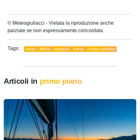
© Meteogiuliacci - Vietata la riproduzione anche
parziale se non espressamente concordata
Tags:
meteo
Milano
temporali
fresco
rischio nubifragi
Articoli in
primo piano