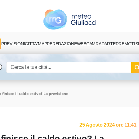
PREVISIONI
CITTA'
MAPPE
REDAZIONE
TERREMOTI
S
WEBCAM
RADAR
finisce il caldo estivo? La previsione
25 Agosto 2024 ore 11:41
inisce il caldo estivo? La