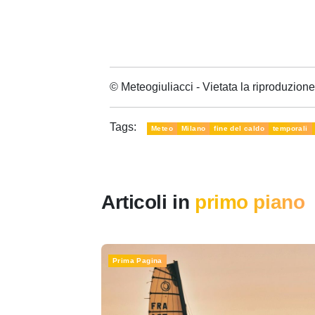
© Meteogiuliacci - Vietata la riproduzio
Tags:
Meteo
Milano
fine del caldo
temporali
Articoli in
primo piano
Prima Pagina