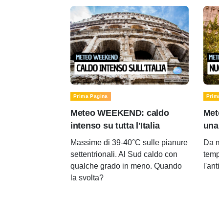
Prima Pagina
Prim
Meteo WEEKEND: caldo
Met
intenso su tutta l'Italia
una
Massime di 39-40°C sulle pianure
Da m
settentrionali. Al Sud caldo con
temp
qualche grado in meno. Quando
l'an
la svolta?