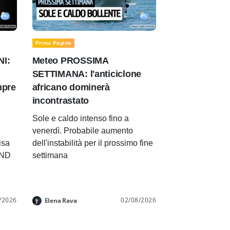
Prima Pagina
NI:
Meteo PROSSIMA
SETTIMANA: l'anticiclone
mpre
africano dominerà
incontrastato
Sole e caldo intenso fino a
venerdì. Probabile aumento
isa
dell'instabilità per il prossimo fine
END
settimana
/2026
02/08/2026
Elena Rava