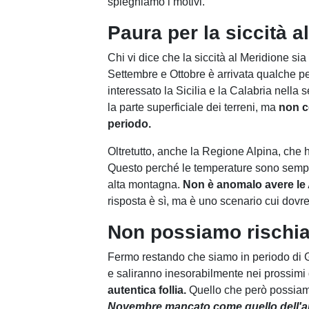
spieghiamo i motivi.
Paura per la siccità 
Chi vi dice che la siccità al Meridione si
Settembre e Ottobre è arrivata qualche pe
interessato la Sicilia e la Calabria nell
la parte superficiale dei terreni, ma
non ce
periodo.
Oltretutto, anche la Regione Alpina, che 
Questo perché le temperature sono sempre
alta montagna.
Non è anomalo avere le A
risposta è sì, ma è uno scenario cui dov
Non possiamo rischia
Fermo restando che siamo in periodo di 
e saliranno inesorabilmente nei prossim
autentica follia.
Quello che però possiamo
Novembre mancato come quello dell'ann