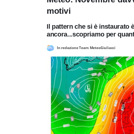
motivi
Il pattern che si è instaurat
ancora...scopriamo per quan
In redazione Team MeteoGiuliacci