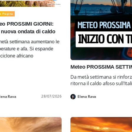
a Pagina
eo PROSSIMI GIORNI:
 nuova ondata di caldo
età settimana aumentano le
erature e afa. Si espande
ticiclone africano
Meteo PROSSIMA SETTIMA
Da metà settimana si rinforz
ritorna il caldo afoso sull'Ital
28/07/2026
lena Rava
Elena Rava