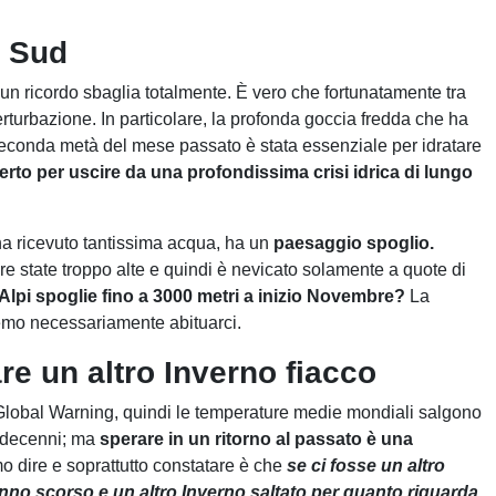
al Sud
a un ricordo sbaglia totalmente. È vero che fortunatamente tra
rturbazione. In particolare, la profonda goccia fredda che ha
a seconda metà del mese passato è stata essenziale per idratare
rto per uscire da una profondissima crisi idrica di lungo
ha ricevuto tantissima acqua, ha un
paesaggio spoglio.
 state troppo alte e quindi è nevicato solamente a quote di
lpi spoglie fino a 3000 metri a inizio Novembre?
La
remo necessariamente abituarci.
re un altro Inverno fiacco
Global Warning, quindi le temperature medie mondiali salgono
i decenni; ma
sperare in un ritorno al passato è una
 dire e soprattutto constatare è che
se ci fosse un altro
o scorso e un altro Inverno saltato per quanto riguarda