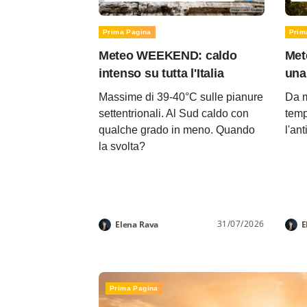
Prima Pagina
Prim
Meteo WEEKEND: caldo
Met
intenso su tutta l'Italia
una
Massime di 39-40°C sulle pianure
Da m
settentrionali. Al Sud caldo con
temp
qualche grado in meno. Quando
l'an
la svolta?
31/07/2026
Elena Rava
E
Prima Pagina