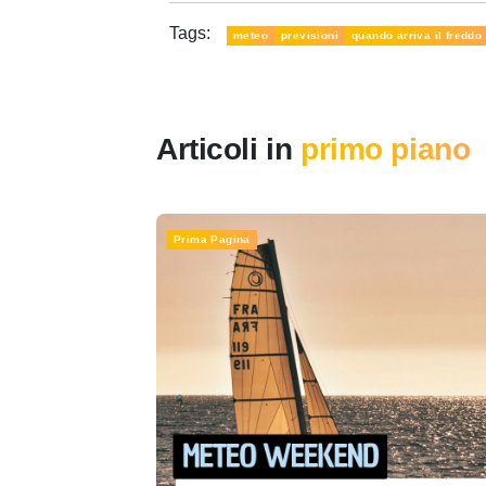
Tags:
meteo
previsioni
quando arriva il freddo
Articoli in
primo piano
Prima Pagina