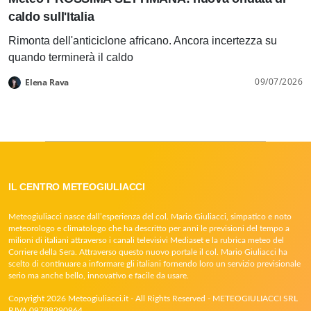
caldo sull'Italia
Rimonta dell'anticiclone africano. Ancora incertezza su
quando terminerà il caldo
09/07/2026
Elena Rava
IL CENTRO METEOGIULIACCI
Meteogiuliacci nasce dall’esperienza del col. Mario Giuliacci, simpatico e noto
meteorologo e climatologo che ha descritto per anni le previsioni del tempo a
milioni di italiani attraverso i canali televisivi Mediaset e la rubrica meteo del
Corriere della Sera. Attraverso questo nuovo portale il col. Mario Giuliacci ha
scelto di continuare a informare gli italiani fornendo loro un servizio previsionale
serio ma anche bello, innovativo e facile da usare.
Copyright 2026 Meteogiuliacci.it - All Rights Reserved - METEOGIULIACCI SRL
P.IVA 09788290964