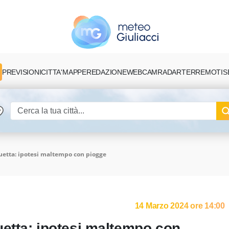
PREVISIONI
CITTA'
MAPPE
REDAZIONE
TERREMOTI
S
WEBCAM
RADAR
etta: ipotesi maltempo con piogge
14 Marzo 2024 ore 14:00
etta: ipotesi maltempo con