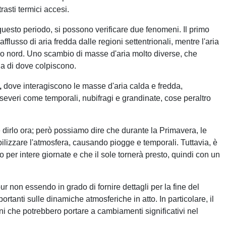
trasti termici accesi.
uesto periodo, si possono verificare due fenomeni. Il primo
afflusso di aria fredda dalle regioni settentrionali, mentre l'aria
so nord. Uno scambio di masse d'aria molto diverse, che
a di dove colpiscono.
,
dove interagiscono le masse d'aria calda e fredda,
everi come temporali, nubifragi e grandinate, cose peraltro
 dirlo ora; però possiamo dire che durante la Primavera, le
ilizzare l'atmosfera, causando piogge e temporali. Tuttavia, è
per intere giornate e che il sole tornerà presto, quindi con un
pur non essendo ‍in grado di fornire dettagli per la​ fine del⁤
anti sulle dinamiche atmosferiche in atto. In particolare, il
i che ‍potrebbero‍ portare a cambiamenti significativi nel