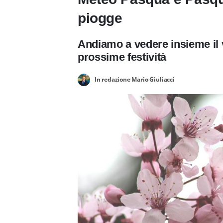
piogge
Andiamo a vedere insieme il v
prossime festività
In redazione Mario Giuliacci