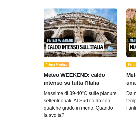
Prima Pagina
Prim
Meteo WEEKEND: caldo
Met
intenso su tutta l'Italia
una
Massime di 39-40°C sulle pianure
Da m
settentrionali. Al Sud caldo con
temp
qualche grado in meno. Quando
l'an
la svolta?