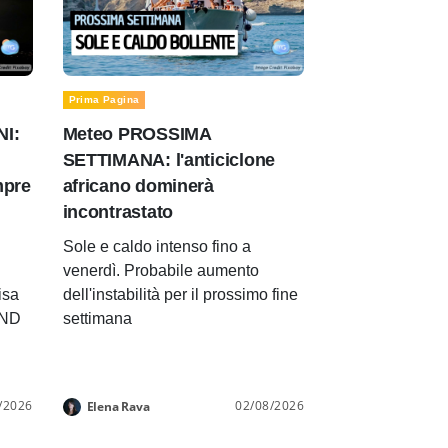
Prima Pagina
NI:
Meteo PROSSIMA
SETTIMANA: l'anticiclone
mpre
africano dominerà
incontrastato
Sole e caldo intenso fino a
venerdì. Probabile aumento
isa
dell'instabilità per il prossimo fine
END
settimana
/2026
02/08/2026
Elena Rava