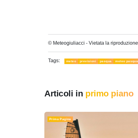
© Meteogiuliacci - Vietata la riproduzio
Tags:
meteo
previsioni
pasqua
meteo pasqu
Articoli in
primo piano
Prima Pagina