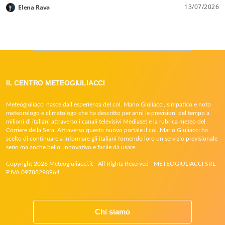
13/07/2026
Elena Rava
IL CENTRO METEOGIULIACCI
Meteogiuliacci nasce dall’esperienza del col. Mario Giuliacci, simpatico e noto
meteorologo e climatologo che ha descritto per anni le previsioni del tempo a
milioni di italiani attraverso i canali televisivi Mediaset e la rubrica meteo del
Corriere della Sera. Attraverso questo nuovo portale il col. Mario Giuliacci ha
scelto di continuare a informare gli italiani fornendo loro un servizio previsionale
serio ma anche bello, innovativo e facile da usare.
Copyright 2026 Meteogiuliacci.it - All Rights Reserved - METEOGIULIACCI SRL
P.IVA 09788290964
Chi siamo