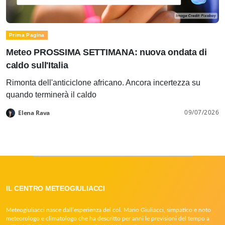
Prima Pagina
Meteo PROSSIMA SETTIMANA: nuova ondata di
caldo sull'Italia
Rimonta dell'anticiclone africano. Ancora incertezza su
quando terminerà il caldo
09/07/2026
Elena Rava
IL CENTRO METEOGIULIACCI
Meteogiuliacci nasce dall’esperienza del col. Mario Giuliacci, simpatico e noto
meteorologo e climatologo che ha descritto per anni le previsioni del tempo a