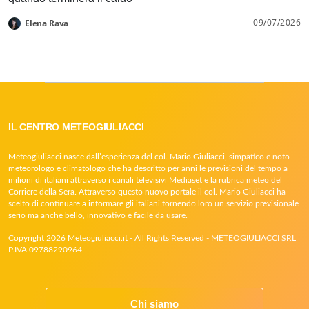
09/07/2026
Elena Rava
IL CENTRO METEOGIULIACCI
Meteogiuliacci nasce dall’esperienza del col. Mario Giuliacci, simpatico e noto
meteorologo e climatologo che ha descritto per anni le previsioni del tempo a
milioni di italiani attraverso i canali televisivi Mediaset e la rubrica meteo del
Corriere della Sera. Attraverso questo nuovo portale il col. Mario Giuliacci ha
scelto di continuare a informare gli italiani fornendo loro un servizio previsionale
serio ma anche bello, innovativo e facile da usare.
Copyright 2026 Meteogiuliacci.it - All Rights Reserved - METEOGIULIACCI SRL
P.IVA 09788290964
Chi siamo