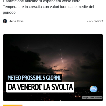
L'anticiclone africano si espanderà verso Nord.
Temperature in crescita con valori fuori dalle medie del
periodo
27/07/2026
Elena Rava