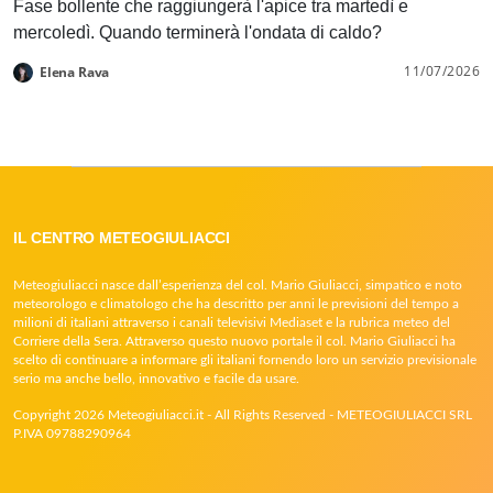
Fase bollente che raggiungerà l'apice tra martedì e
mercoledì. Quando terminerà l'ondata di caldo?
11/07/2026
Elena Rava
IL CENTRO METEOGIULIACCI
Meteogiuliacci nasce dall’esperienza del col. Mario Giuliacci, simpatico e noto
meteorologo e climatologo che ha descritto per anni le previsioni del tempo a
milioni di italiani attraverso i canali televisivi Mediaset e la rubrica meteo del
Corriere della Sera. Attraverso questo nuovo portale il col. Mario Giuliacci ha
scelto di continuare a informare gli italiani fornendo loro un servizio previsionale
serio ma anche bello, innovativo e facile da usare.
Copyright 2026 Meteogiuliacci.it - All Rights Reserved - METEOGIULIACCI SRL
P.IVA 09788290964