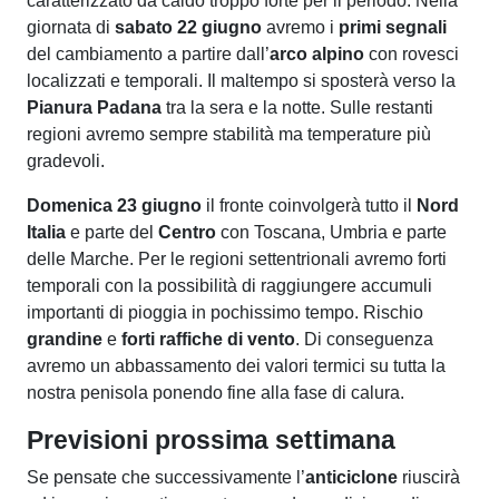
caratterizzato da caldo troppo forte per il periodo. Nella
giornata di
sabato 22 giugno
avremo i
primi segnali
del cambiamento a partire dall’
arco alpino
con rovesci
localizzati e temporali. Il maltempo si sposterà verso la
Pianura Padana
tra la sera e la notte. Sulle restanti
regioni avremo sempre stabilità ma temperature più
gradevoli.
Domenica 23 giugno
il fronte coinvolgerà tutto il
Nord
Italia
e parte del
Centro
con Toscana, Umbria e parte
delle Marche. Per le regioni settentrionali avremo forti
temporali con la possibilità di raggiungere accumuli
importanti di pioggia in pochissimo tempo. Rischio
grandine
e
forti raffiche di vento
. Di conseguenza
avremo un abbassamento dei valori termici su tutta la
nostra penisola ponendo fine alla fase di calura.
Previsioni prossima settimana
Se pensate che successivamente l’
anticiclone
riuscirà