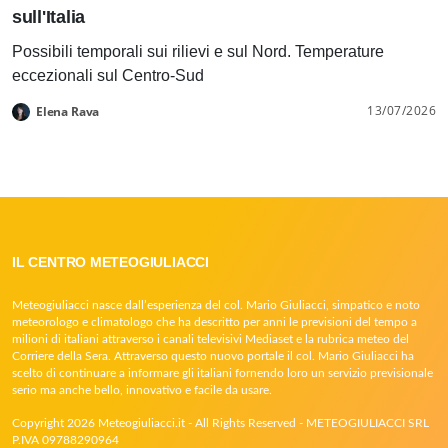
sull'Italia
Possibili temporali sui rilievi e sul Nord. Temperature
eccezionali sul Centro-Sud
13/07/2026
Elena Rava
IL CENTRO METEOGIULIACCI
Meteogiuliacci nasce dall’esperienza del col. Mario Giuliacci, simpatico e noto
meteorologo e climatologo che ha descritto per anni le previsioni del tempo a
milioni di italiani attraverso i canali televisivi Mediaset e la rubrica meteo del
Corriere della Sera. Attraverso questo nuovo portale il col. Mario Giuliacci ha
scelto di continuare a informare gli italiani fornendo loro un servizio previsionale
serio ma anche bello, innovativo e facile da usare.
Copyright 2026 Meteogiuliacci.it - All Rights Reserved - METEOGIULIACCI SRL
P.IVA 09788290964