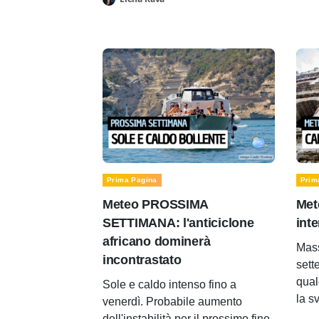
Prima Pagina
Prim
Meteo PROSSIMA
Met
SETTIMANA: l'anticiclone
inte
africano dominerà
Mass
incontrastato
sett
qual
Sole e caldo intenso fino a
la s
venerdì. Probabile aumento
dell'instabilità per il prossimo fine