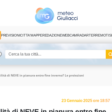
PREVISIONI
CITTA'
MAPPE
REDAZIONE
TERREMOTI
S
WEBCAM
RADAR
ilità di NEVE in pianura entro fine inverno? Le proiezioni
23 Gennaio 2025 ore 18:57
lità di NEVE in pianura entro fine