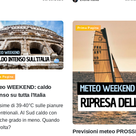
Prima Pagina
a Pagina
eo WEEKEND: caldo
nso su tutta l'Italia
ime di 39-40°C sulle pianure
entrionali. Al Sud caldo con
che grado in meno. Quando
volta?
Previsioni meteo PROSS