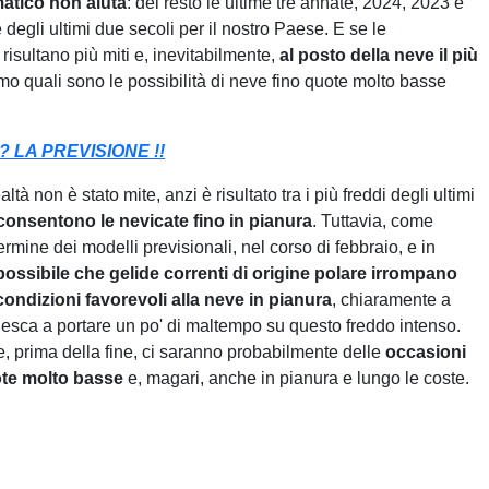
matico non aiuta
: del resto le ultime tre annate, 2024, 2023 e
degli ultimi due secoli per il nostro Paese. E se le
risultano più miti e, inevitabilmente,
al posto della neve il più
mo quali sono le possibilità di neve fino quote molto basse
? LA PREVISIONE !!
tà non è stato mite, anzi è risultato tra i più freddi degli ultimi
consentono le nevicate fino in pianura
. Tuttavia, come
mine dei modelli previsionali, nel corso di febbraio, e in
possibile che gelide correnti di origine polare irrompano
condizioni favorevoli alla neve in pianura
, chiaramente a
iesca a portare un po' di maltempo su questo freddo intenso.
, prima della fine, ci saranno probabilmente delle
occasioni
ote molto basse
e, magari, anche in pianura e lungo le coste.