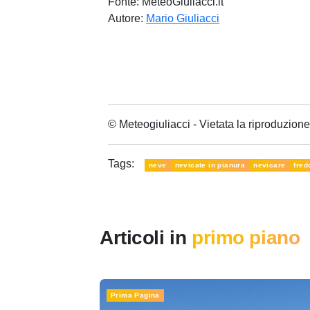
Fonte: MeteoGiuliacci.it
Autore:
Mario Giuliacci
© Meteogiuliacci - Vietata la riproduzio
Tags:
neve
nevicate in pianura
nevicare
fred
Articoli in
primo piano
Prima Pagina