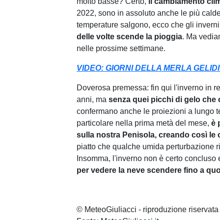
molto basse? Certo,
il cambiamento cli
2022, sono in assoluto anche le più calde 
temperature salgono, ecco che gli inverni 
delle volte scende la pioggia
. Ma vedia
nelle prossime settimane.
VIDEO: GIORNI DELLA MERLA GELIDI
Doverosa premessa: fin qui l'inverno in real
anni, ma
senza quei picchi di gelo che 
confermano anche le proiezioni a lungo ter
particolare nella prima metà del mese,
è 
sulla nostra Penisola, creando così le 
piatto che qualche umida perturbazione r
Insomma, l'inverno non è certo concluso e
per vedere la neve scendere fino a qu
© MeteoGiuliacci - riproduzione riservata