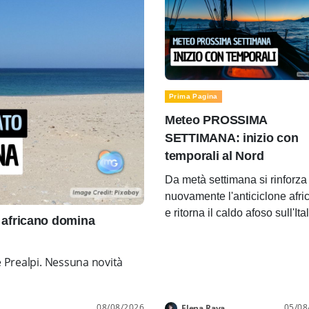
Prima Pagina
Meteo PROSSIMA
SETTIMANA: inizio con
temporali al Nord
Da metà settimana si rinforza
nuovamente l'anticiclone afri
e ritorna il caldo afoso sull'Ita
africano domina
e Prealpi. Nessuna novità
08/08/2026
05/08
Elena Rava