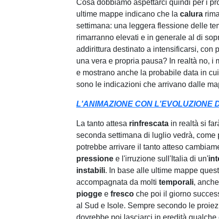
Cosa dobbiamo aspettarci quindi per i pr
ultime mappe indicano che la
calura
rima
settimana: una leggera flessione delle te
rimarranno elevati e in generale al di sop
addirittura destinato a intensificarsi, con 
una vera e propria pausa? In realtà no, i m
e mostrano anche la probabile data in cui
sono le indicazioni che arrivano dalle m
L'ANIMAZIONE CON L'EVOLUZIONE DE
La tanto attesa
rinfrescata
in realtà si f
seconda settimana di luglio vedrà, come pr
potrebbe arrivare il tanto atteso cambiamen
pressione
e l'irruzione sull'Italia di un'
in
instabili
. In base alle ultime mappe ques
accompagnata da molti
temporali
, anche
piogge
e
fresco
che poi il giorno succes
al Sud e Isole. Sempre secondo le proiezi
dovrebbe poi lasciarci in eredità qualche