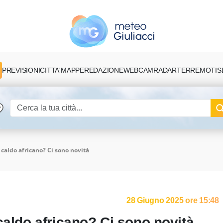
PREVISIONI
CITTA'
MAPPE
REDAZIONE
TERREMOTI
S
WEBCAM
RADAR
 caldo africano? Ci sono novità
28 Giugno 2025 ore 15:48
caldo africano? Ci sono novità