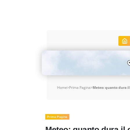
Home
>
Prima Pagina
>
Meteo: quanto dura il
Prima Pagina
Meteo: quanto dura il 