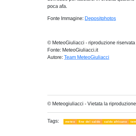
poca afa.
Fonte Immagine:
Depositphotos
© MeteoGiuliacci - riproduzione riservata
Fonte: MeteoGiuliacci.it
Autore:
Team MeteoGiuliacci
© Meteogiuliacci - Vietata la riproduzio
Tags:
meteo
fine del caldo
caldo africano
tem