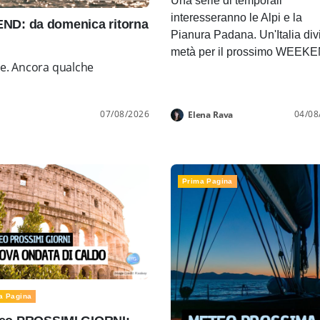
Una serie di temporali
interesseranno le Alpi e la
D: da domenica ritorna
Pianura Padana. Un'Italia div
metà per il prossimo WEEK
ne. Ancora qualche
07/08/2026
04/08
Elena Rava
Prima Pagina
a Pagina