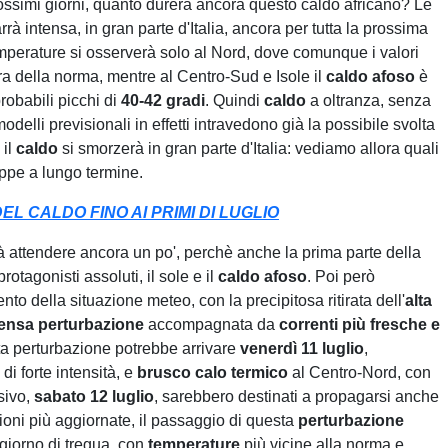
ossimi giorni, quanto durerà ancora questo caldo africano? Le
rrà intensa, in gran parte d'Italia, ancora per tutta la prossima
mperature si osserverà solo al Nord, dove comunque i valori
ra della norma, mentre al Centro-Sud e Isole il
caldo afoso
è
probabili picchi di
40-42 gradi
. Quindi
caldo
a oltranza, senza
odelli previsionali in effetti intravedono già la possibile svolta
 il
caldo
si smorzerà in gran parte d'Italia: vediamo allora quali
appe a lungo termine.
L CALDO FINO AI PRIMI DI LUGLIO
arà attendere ancora un po', perchè anche la prima parte della
otagonisti assoluti, il sole e il
caldo afoso
. Poi però
to della situazione meteo, con la precipitosa ritirata dell'
alta
tensa perturbazione
accompagnata da
correnti più fresche e
ta perturbazione potrebbe arrivare
venerdì 11 luglio
,
 di forte intensità, e
brusco calo termico
al Centro-Nord, con
sivo,
sabato 12 luglio
, sarebbero destinati a propagarsi anche
oni più aggiornate, il passaggio di questa
perturbazione
 giorno di tregua, con
temperature
più vicine alla norma e