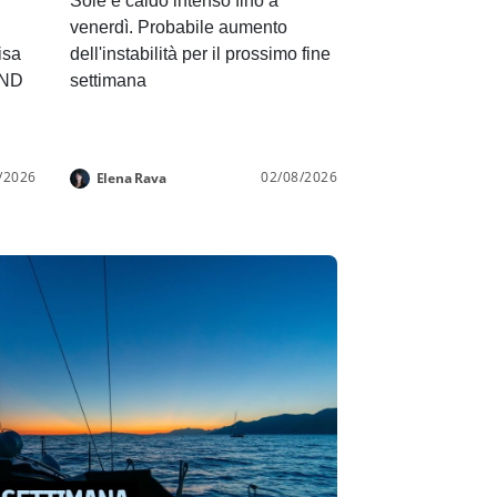
Sole e caldo intenso fino a
venerdì. Probabile aumento
isa
dell'instabilità per il prossimo fine
END
settimana
/2026
02/08/2026
Elena Rava