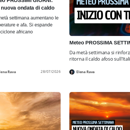
eo PROSSIMI GIORNI:
 nuova ondata di caldo
età settimana aumentano le
erature e afa. Si espande
ticiclone africano
Meteo PROSSIMA SETTIMA
Da metà settimana si rinforz
ritorna il caldo afoso sull'Ital
28/07/2026
lena Rava
Elena Rava