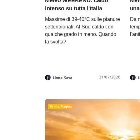
Meteo WEEKEND: caldo
Met
intenso su tutta l'Italia
una
Massime di 39-40°C sulle pianure
Da m
settentrionali. Al Sud caldo con
temp
qualche grado in meno. Quando
l'an
la svolta?
31/07/2026
Elena Rava
E
Prima Pagina