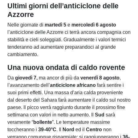
Ultimi giorni dell’anticiclone delle
Azzorre
Nelle giornate di
martedì 5
e
mercoledì 6 agosto
l’anticiclone delle Azzorre ci terrà ancora compagnia con
stabilità e cieli soleggiati. Gradualmente i valori termici
tenderanno ad aumentare preparandoci al grande
cambiamento.
Una nuova ondata di caldo rovente
Da
giovedì 7,
ma ancor di più da
venerdì 8 agosto
,
l’avanzamento dell’
anticiclone africano
farà sentire i
suoi primi effetti. Una massa d’aria calda proveniente
dal deserto del Sahara farà aumentare il caldo sul nostro
paese. Il picco verrà raggiunto durante il prossimo fine
settimana con valori in netto aumento. Il
Sud
sarà
veramente “
bollente
”. Le temperature massime
toccheranno i
39-40°C
. Il
Nord
ed il
Centro
non
verranno comunque risparmiate: si raggiungeranno i
36-