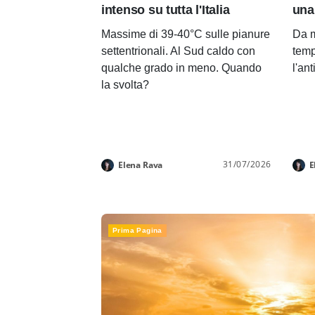
intenso su tutta l'Italia
una
Massime di 39-40°C sulle pianure
Da m
settentrionali. Al Sud caldo con
temp
qualche grado in meno. Quando
l'an
la svolta?
31/07/2026
Elena Rava
E
Prima Pagina