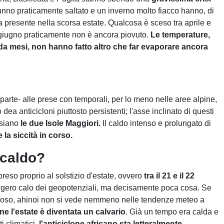
tunno praticamente saltato e un inverno molto fiacco hanno, di
 era presente nella scorsa estate. Qualcosa è sceso tra aprile e
giugno praticamente non è ancora piovuto.
Le temperature,
a mesi, non hanno fatto altro che far evaporare ancora
 parte- alle prese con temporali, per lo meno nelle aree alpine,
dea anticicloni piuttosto persistenti; l'asse inclinato di questi
e siano
le due Isole Maggiori.
Il caldo intenso e prolungato di
 la siccità in corso.
 caldo?
reso proprio al solstizio d'estate, ovvero
tra il 21 e il 22
gero calo dei geopotenziali, ma decisamente poca cosa. Se
voso, ahinoi non si vede nemmeno nelle tendenze meteo a
one l'estate è diventata un calvario
. Già un tempo era calda e
 climatici,
l'anticiclone africano sta letteralmente