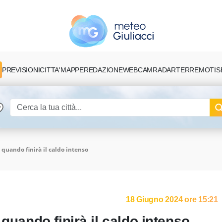
PREVISIONI
CITTA'
MAPPE
REDAZIONE
TERREMOTI
S
WEBCAM
RADAR
 quando finirà il caldo intenso
18 Giugno 2024 ore 15:21
 quando finirà il caldo intenso