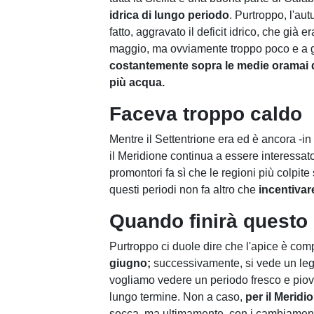
idrica di lungo periodo
. Purtroppo, l'au
fatto, aggravato il deficit idrico, che già
maggio, ma ovviamente troppo poco e a 
costantemente sopra le medie oramai d
più acqua.
Faceva troppo caldo
Mentre il Settentrione era ed è ancora -in
il Meridione continua a essere interessato 
promontori fa sì che le regioni più colpit
questi periodi non fa altro che
incentivare
Quando finirà questo
Purtroppo ci duole dire che l'apice è comp
giugno;
successivamente, si vede un leg
vogliamo vedere un periodo fresco e pio
lungo termine. Non a caso,
per il Meridi
secca, ma ultimamente, con i cambiamenti