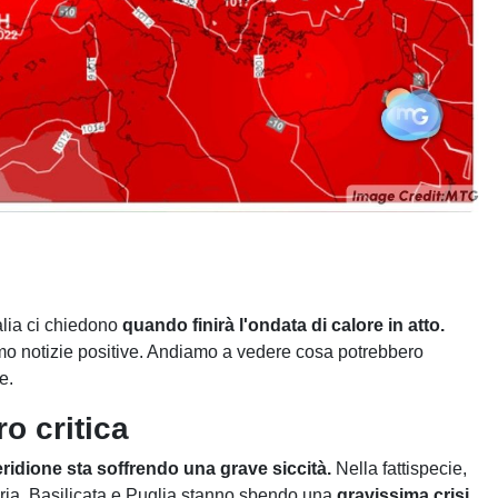
alia ci chiedono
quando finirà l'ondata di calore in atto.
mo notizie positive. Andiamo a vedere cosa potrebbero
e.
o critica
eridione sta soffrendo una grave siccità.
Nella fattispecie,
abria, Basilicata e Puglia stanno sbendo una
gravissima crisi