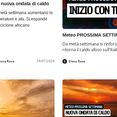
 nuova ondata di caldo
età settimana aumentano le
erature e afa. Si espande
ticiclone africano
Meteo PROSSIMA SETTIMA
Da metà settimana si rinforz
ritorna il caldo afoso sull'Ital
28/07/2026
lena Rava
Elena Rava