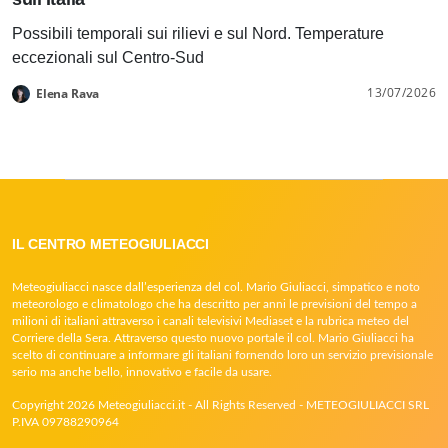
Possibili temporali sui rilievi e sul Nord. Temperature
eccezionali sul Centro-Sud
13/07/2026
Elena Rava
IL CENTRO METEOGIULIACCI
Meteogiuliacci nasce dall’esperienza del col. Mario Giuliacci, simpatico e noto
meteorologo e climatologo che ha descritto per anni le previsioni del tempo a
milioni di italiani attraverso i canali televisivi Mediaset e la rubrica meteo del
Corriere della Sera. Attraverso questo nuovo portale il col. Mario Giuliacci ha
scelto di continuare a informare gli italiani fornendo loro un servizio previsionale
serio ma anche bello, innovativo e facile da usare.
Copyright 2026 Meteogiuliacci.it - All Rights Reserved - METEOGIULIACCI SRL
P.IVA 09788290964