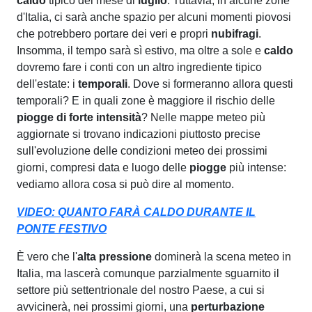
caldo
tipico del mese di
luglio
. Tuttavia, in alcune zone
d'Italia, ci sarà anche spazio per alcuni momenti piovosi
che potrebbero portare dei veri e propri
nubifragi
.
Insomma, il tempo sarà sì estivo, ma oltre a sole e
caldo
dovremo fare i conti con un altro ingrediente tipico
dell'estate: i
temporali
. Dove si formeranno allora questi
temporali? E in quali zone è maggiore il rischio delle
piogge di forte intensità
? Nelle mappe meteo più
aggiornate si trovano indicazioni piuttosto precise
sull'evoluzione delle condizioni meteo dei prossimi
giorni, compresi data e luogo delle
piogge
più intense:
vediamo allora cosa si può dire al momento.
VIDEO: QUANTO FARÀ CALDO DURANTE IL
PONTE FESTIVO
È vero che l'
alta pressione
dominerà la scena meteo in
Italia, ma lascerà comunque parzialmente sguarnito il
settore più settentrionale del nostro Paese, a cui si
avvicinerà, nei prossimi giorni, una
perturbazione