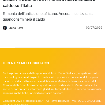
caldo sull'Italia
Rimonta dell'anticiclone africano. Ancora incertezza su
quando terminerà il caldo
09/07/2026
Elena Rava
IL CENTRO METEOGIULIACCI
Meteogiuliacci nasce dall’esperienza del col. Mario Giuliacci, simpatico e noto
meteorologo e climatologo che ha descritto per anni le previsioni del tempo a
milioni di italiani attraverso i canali televisivi Mediaset e la rubrica meteo del
Corriere della Sera. Attraverso questo nuovo portale il col. Mario Giuliacci ha
scelto di continuare a informare gli italiani fornendo loro un servizio previsionale
serio ma anche bello, innovativo e facile da usare.
Copyright 2026 Meteogiuliacci.it - All Rights Reserved - METEOGIULIACCI SRL
P.IVA 09788290964