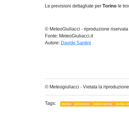
Le previsioni dettagliate per
Torino
le tro
© MeteoGiuliacci - riproduzione riservata
Fonte: MeteoGiuliacci.it
Autore:
Davide Santini
© Meteogiuliacci - Vietata la riproduzio
Tags:
meteo
previsioni
meteo torino
meteo ot