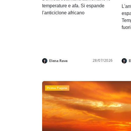
temperature e afa. Si espande
L'an
l'anticiclone africano
espa
Temp
fuor
28/07/2026
Elena Rava
E
Prima Pagina