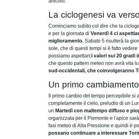
articolo.
La ciclogenesi va vers
Cominciamo subito col dire che la cicloge
e per la giornata di
Venerdì 4 ci aspetti
miglioramento.
Sabato 5 risulterà la gior
sole, che di questi tempi si è fatto veder
possiamo aspettarc
i valori sui 20 gradi
che questo pattern meteo non avrà vita l
sud-occidentali, che coinvolgeranno To
Un primo cambiament
Il primo cambio del tempo percepibile si
completamente il cielo, preludio di un Lu
un
Martedì con maltempo diffuso e pio
organizzata per il Piemonte e l'apice sar
fasi meteo di Alta Pressione e quindi è p
possano continuare a interessare Torin