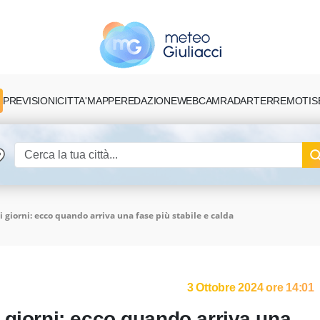
PREVISIONI
CITTA'
MAPPE
REDAZIONE
TERREMOTI
S
WEBCAM
RADAR
 giorni: ecco quando arriva una fase più stabile e calda
3 Ottobre 2024 ore 14:01
 giorni: ecco quando arriva una