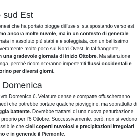
o sud Est
nesi che ha portato piogge diffuse si sta spostando verso est
amo ancora molte nuvole, ma in un contesto di generale
nata in assoluto più stabile e soleggiata, con un bellissimo
e veramente molto poco sul Nord-Ovest. In tal frangente,
 in una gradevole giornata di inizio Ottobre
. Ma attenzione
unga, perché ricominceranno imperterriti
flussi occidentali e
rino per diversi giorni.
o Domenica
 avrà Domenica 6. Velature dense e compatte offuscheranno
nedì che potrebbe portare qualche pioviggine, ma soprattutto di
ggia battente
. Dovrebbe trattarsi di una nuova perturbazione
à proprio per l'8 Ottobre. Successivamente, però, non si vedono
ossibile che
cieli coperti nuvolosi e precipitazioni irregolari
o e in generale il Piemonte.