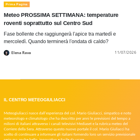
Prima Pagina
Meteo PROSSIMA SETTIMANA: temperature
roventi soprattutto sul Centro Sud
Fase bollente che raggiungerà l'apice tra martedì e
mercoledì. Quando terminerà l'ondata di caldo?
11/07/2026
Elena Rava
IL CENTRO METEOGIULIACCI
Meteogiuliacci nasce dall’esperienza del col. Mario Giuliacci, simpatico e noto
meteorologo e climatologo che ha descritto per anni le previsioni del tempo a
milioni di italiani attraverso i canali televisivi Mediaset e la rubrica meteo del
Corriere della Sera. Attraverso questo nuovo portale il col. Mario Giuliacci ha
scelto di continuare a informare gli italiani fornendo loro un servizio previsionale
serio ma anche bello, innovativo e facile da usare.