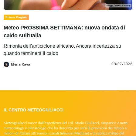
Prima Pagina
Meteo PROSSIMA SETTIMANA: nuova ondata di
caldo sull'Italia
Rimonta dell'anticiclone africano. Ancora incertezza su
quando terminerà il caldo
09/07/2026
Elena Rava
IL CENTRO METEOGIULIACCI
Meteogiuliacci nasce dall’esperienza del col. Mario Giuliacci, simpatico e noto
meteorologo e climatologo che ha descritto per anni le previsioni del tempo a
milioni di italiani attraverso i canali televisivi Mediaset e la rubrica meteo del