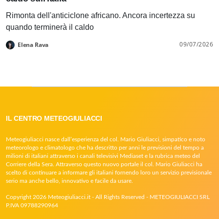
Rimonta dell'anticiclone africano. Ancora incertezza su
quando terminerà il caldo
09/07/2026
Elena Rava
IL CENTRO METEOGIULIACCI
Meteogiuliacci nasce dall’esperienza del col. Mario Giuliacci, simpatico e noto
meteorologo e climatologo che ha descritto per anni le previsioni del tempo a
milioni di italiani attraverso i canali televisivi Mediaset e la rubrica meteo del
Corriere della Sera. Attraverso questo nuovo portale il col. Mario Giuliacci ha
scelto di continuare a informare gli italiani fornendo loro un servizio previsionale
serio ma anche bello, innovativo e facile da usare.
Copyright 2026 Meteogiuliacci.it - All Rights Reserved - METEOGIULIACCI SRL
P.IVA 09788290964