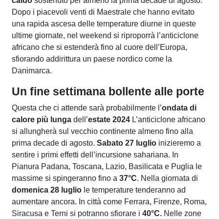
caldo
sostenuto per almeno la prima decade di agosto.
Dopo i piacevoli venti di Maestrale che hanno evitato
una rapida ascesa delle temperature diurne in queste
ultime giornate, nel weekend si riproporrà l’anticiclone
africano che si estenderà fino al cuore dell’Europa,
sfiorando addirittura un paese nordico come la
Danimarca.
Un fine settimana bollente alle porte
Questa che ci attende sarà probabilmente l’
ondata di
calore più lunga
dell’
estate 2024
L’anticiclone africano
si allungherà sul vecchio continente almeno fino alla
prima decade di agosto.
Sabato 27 luglio
inizieremo a
sentire i primi effetti dell’incursione sahariana. In
Pianura Padana, Toscana, Lazio, Basilicata e Puglia le
massime si spingeranno fino a
37°C
. Nella giornata di
domenica 28 luglio
le temperature tenderanno ad
aumentare ancora. In città come Ferrara, Firenze, Roma,
Siracusa e Terni si potranno sfiorare i
40°C.
Nelle zone