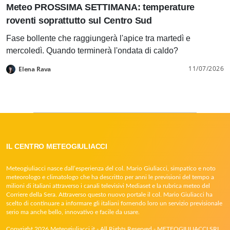
Meteo PROSSIMA SETTIMANA: temperature
roventi soprattutto sul Centro Sud
Fase bollente che raggiungerà l'apice tra martedì e
mercoledì. Quando terminerà l'ondata di caldo?
11/07/2026
Elena Rava
IL CENTRO METEOGIULIACCI
Meteogiuliacci nasce dall’esperienza del col. Mario Giuliacci, simpatico e noto
meteorologo e climatologo che ha descritto per anni le previsioni del tempo a
milioni di italiani attraverso i canali televisivi Mediaset e la rubrica meteo del
Corriere della Sera. Attraverso questo nuovo portale il col. Mario Giuliacci ha
scelto di continuare a informare gli italiani fornendo loro un servizio previsionale
serio ma anche bello, innovativo e facile da usare.
Copyright 2026 Meteogiuliacci.it - All Rights Reserved - METEOGIULIACCI SRL