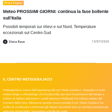
Prima Pagina
Meteo PROSSIMI GIORNI: continua la fase bollente
sull'Italia
Possibili temporali sui rilievi e sul Nord. Temperature
eccezionali sul Centro-Sud
13/07/2026
Elena Rava
IL CENTRO METEOGIULIACCI
Meteogiuliacci nasce dall’esperienza del col. Mario Giuliacci, simpatico e noto
meteorologo e climatologo che ha descritto per anni le previsioni del tempo a
milioni di italiani attraverso i canali televisivi Mediaset e la rubrica meteo del
Corriere della Sera. Attraverso questo nuovo portale il col. Mario Giuliacci ha
scelto di continuare a informare gli italiani fornendo loro un servizio previsionale
serio ma anche bello, innovativo e facile da usare.