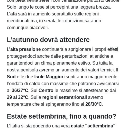
completamente sereni con ventilazione piuttosto debole.
Solo lungo le cose si percepirà una leggera brezza.
L’
afa
sarà in aumento soprattutto sulle regioni
meridionali ma, in serata le condizioni saranno
comunque piacevoli.
L’autunno dovrà attendere
L’
alta pressione
continuerà a sprigionare i propri effetti
proteggendoci anche dalle perturbazioni atlantiche e
garantendoci un clima pienamente estivo. Su tutta la
nostra penisola avremo un aumento dei valori termici. Il
Sud
e le due
Isole Maggiori
sentiranno maggiormente
l’ondata di caldo con massime che potranno avvicinarsi
ai
36/37°C
. Sul
Centro
le massime si attesteranno dai
29 ai 32°C
. Sulle
regioni settentrionali
avremo
temperature che si spingeranno fino ai
28/30°C
.
Estate settembrina, fino a quando?
L’Italia si sta godendo una vera
estate “settembrina”