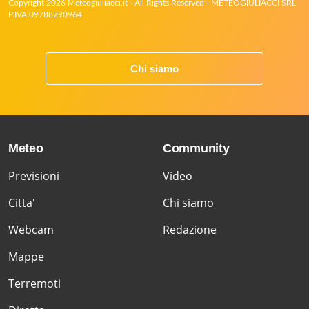
Copyright 2026 Meteogiuliacci.it - All Rights Reserved - METEOGIULIACCI SRL
P.IVA 09788290964
Chi siamo
Meteo
Community
Previsioni
Video
Citta'
Chi siamo
Webcam
Redazione
Mappe
Terremoti