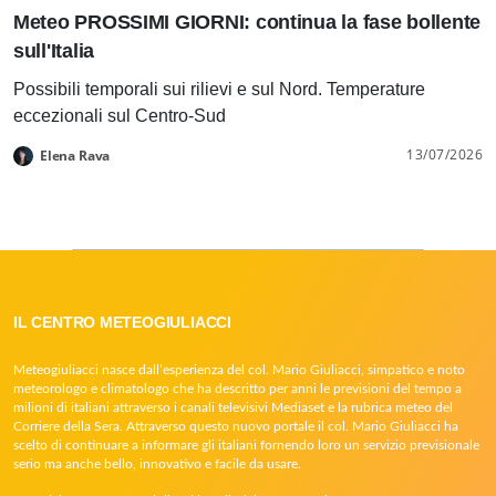
Meteo PROSSIMI GIORNI: continua la fase bollente
sull'Italia
Possibili temporali sui rilievi e sul Nord. Temperature
eccezionali sul Centro-Sud
13/07/2026
Elena Rava
IL CENTRO METEOGIULIACCI
Meteogiuliacci nasce dall’esperienza del col. Mario Giuliacci, simpatico e noto
meteorologo e climatologo che ha descritto per anni le previsioni del tempo a
milioni di italiani attraverso i canali televisivi Mediaset e la rubrica meteo del
Corriere della Sera. Attraverso questo nuovo portale il col. Mario Giuliacci ha
scelto di continuare a informare gli italiani fornendo loro un servizio previsionale
serio ma anche bello, innovativo e facile da usare.