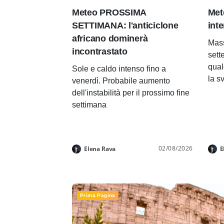
Meteo PROSSIMA
Met
SETTIMANA: l'anticiclone
inte
africano dominerà
Mass
incontrastato
sett
qual
Sole e caldo intenso fino a
la s
venerdì. Probabile aumento
dell'instabilità per il prossimo fine
settimana
02/08/2026
Elena Rava
E
Prima Pagina