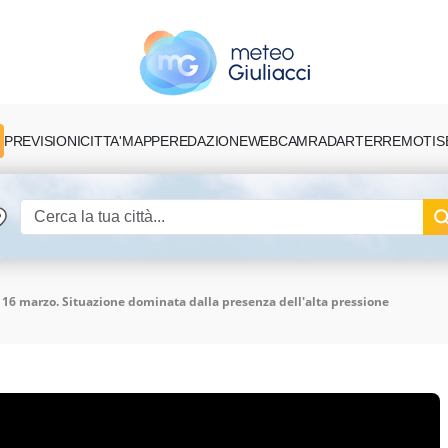
PREVISIONI
CITTA'
MAPPE
REDAZIONE
TERREMOTI
S
WEBCAM
RADAR
 16 marzo. Situazione dominata dalla presenza dell'alta pressione