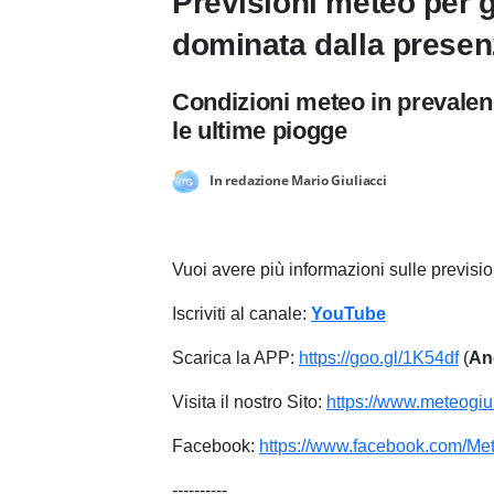
Previsioni meteo per 
dominata dalla presenz
Condizioni meteo in prevalenz
le ultime piogge
In redazione Mario Giuliacci
Vuoi avere più informazioni sulle previs
Iscriviti al canale:
YouTube
Scarica la APP:
https://goo.gl/1K54df
(
An
Visita il nostro Sito:
https://www.meteogiuli
Facebook:
https://www.facebook.com/Met
----------