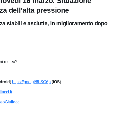
giovedì 16 marzo. Situazione
a dell'alta pressione
a stabili e asciutte, in miglioramento dopo
ioni meteo?
droid
)
https://goo.gl/6LSC6p
(
iOS
)
acci.it
eoGiuliacci