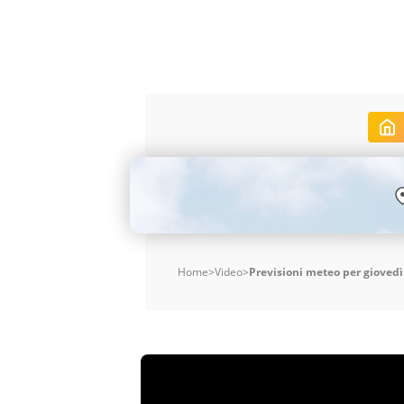
Home
>
Video
>
Previsioni meteo per giovedì