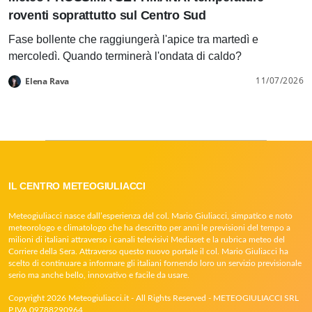
roventi soprattutto sul Centro Sud
Fase bollente che raggiungerà l'apice tra martedì e
mercoledì. Quando terminerà l'ondata di caldo?
11/07/2026
Elena Rava
IL CENTRO METEOGIULIACCI
Meteogiuliacci nasce dall’esperienza del col. Mario Giuliacci, simpatico e noto
meteorologo e climatologo che ha descritto per anni le previsioni del tempo a
milioni di italiani attraverso i canali televisivi Mediaset e la rubrica meteo del
Corriere della Sera. Attraverso questo nuovo portale il col. Mario Giuliacci ha
scelto di continuare a informare gli italiani fornendo loro un servizio previsionale
serio ma anche bello, innovativo e facile da usare.
Copyright 2026 Meteogiuliacci.it - All Rights Reserved - METEOGIULIACCI SRL
P.IVA 09788290964