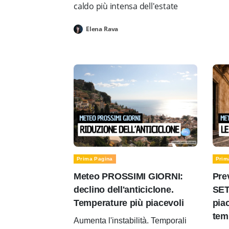
caldo più intensa dell'estate
Elena Rava
Prima Pagina
Prim
Meteo PROSSIMI GIORNI:
Pre
declino dell'anticiclone.
SET
Temperature più piacevoli
pia
tem
Aumenta l'instabilità. Temporali