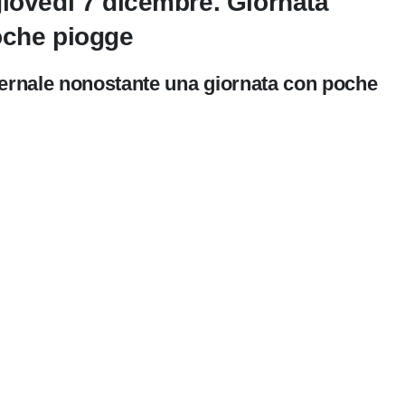
giovedì 7 dicembre. Giornata
oche piogge
vernale nonostante una giornata con poche