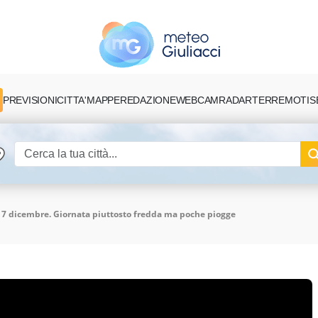
PREVISIONI
CITTA'
MAPPE
REDAZIONE
TERREMOTI
S
WEBCAM
RADAR
ì 7 dicembre. Giornata piuttosto fredda ma poche piogge