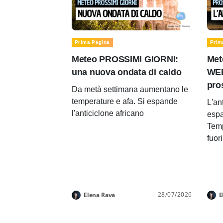
Prima Pagina
Prim
Meteo PROSSIMI GIORNI:
Met
una nuova ondata di caldo
WEE
pro
Da metà settimana aumentano le
temperature e afa. Si espande
L'an
l'anticiclone africano
espa
Temp
fuor
28/07/2026
Elena Rava
E