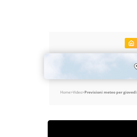
Home
>
Video
>
Previsioni meteo per gioved