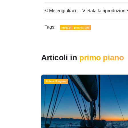
© Meteogiuliacci - Vietata la riproduzio
Tags:
meteo
previsioni
Articoli in
primo piano
Prima Pagina