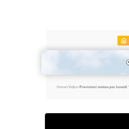
Home
>
Video
>
Previsioni meteo per lunedì 1