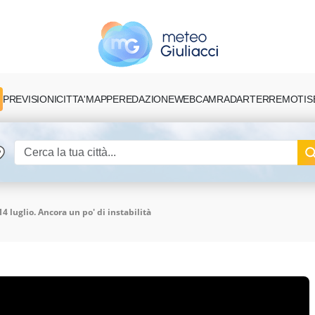
PREVISIONI
CITTA'
MAPPE
REDAZIONE
TERREMOTI
S
WEBCAM
RADAR
4 luglio. Ancora un po' di instabilità