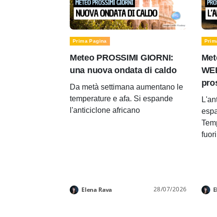
Prima Pagina
Prim
Meteo PROSSIMI GIORNI:
Met
una nuova ondata di caldo
WEE
pro
Da metà settimana aumentano le
temperature e afa. Si espande
L'an
l'anticiclone africano
espa
Temp
fuor
28/07/2026
Elena Rava
E