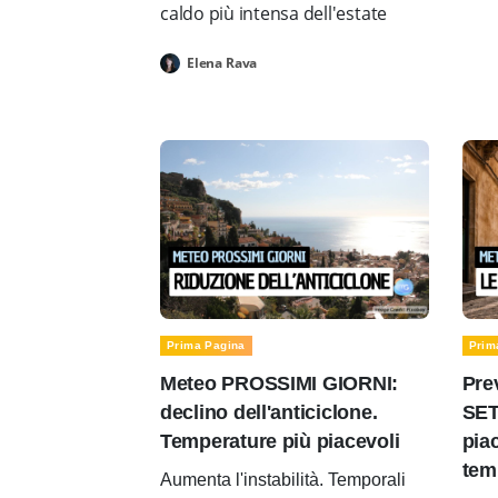
caldo più intensa dell'estate
Elena Rava
Prima Pagina
Prim
Meteo PROSSIMI GIORNI:
Pre
declino dell'anticiclone.
SET
Temperature più piacevoli
pia
tem
Aumenta l'instabilità. Temporali