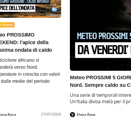
a Pagina
eo PROSSIMO
KEND: l'apice della
ssima ondata di caldo
ticiclone africano si
nderà verso Nord.
erature in crescita con valori
Meteo PROSSIMI 5 GIORNI
i dalle medie del periodo
Nord. Sempre caldo su C
Una serie di temporali inter
Un'Italia divisa metà per i
27/07/2026
lena Rava
Elena Rava