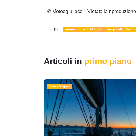
© Meteogiuliacci - Vietata la riproduzio
Tags:
meteo
lunedì 14 luglio
temporali
Mario 
Articoli in
primo piano
Prima Pagina