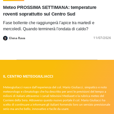
Meteo PROSSIMA SETTIMANA: temperature
roventi soprattutto sul Centro Sud
Fase bollente che raggiungerà l'apice tra martedì e
mercoledì. Quando terminerà l'ondata di caldo?
11/07/2026
Elena Rava
IL CENTRO METEOGIULIACCI
Meteogiuliacci nasce dall’esperienza del col. Mario Giuliacci, simpatico e noto
meteorologo e climatologo che ha descritto per anni le previsioni del tempo a
milioni di italiani attraverso i canali televisivi Mediaset e la rubrica meteo del
Corriere della Sera. Attraverso questo nuovo portale il col. Mario Giuliacci ha
scelto di continuare a informare gli italiani fornendo loro un servizio previsionale
serio ma anche bello, innovativo e facile da usare.