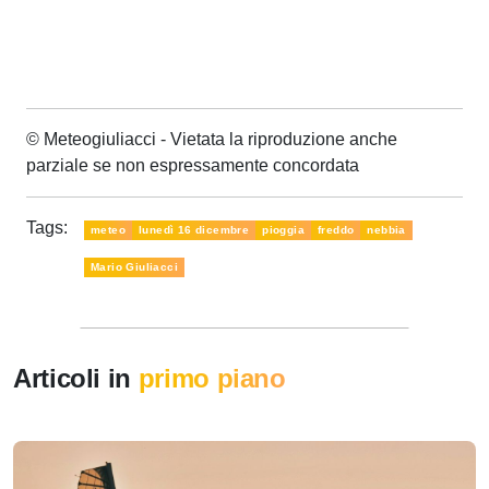
© Meteogiuliacci - Vietata la riproduzione anche
parziale se non espressamente concordata
Tags:
meteo
lunedì 16 dicembre
pioggia
freddo
nebbia
Mario Giuliacci
Articoli in
primo piano