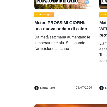
Prima Pagina
Prim
Meteo PROSSIMI GIORNI:
Met
una nuova ondata di caldo
WEE
pro
Da metà settimana aumentano le
temperature e afa. Si espande
L'an
l'anticiclone africano
espa
Temp
fuor
28/07/2026
Elena Rava
E