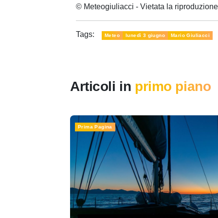
© Meteogiuliacci - Vietata la riproduzio
Tags:
Meteo
lunedì 3 giugno
Mario Giuliacci
Articoli in
primo piano
Prima Pagina