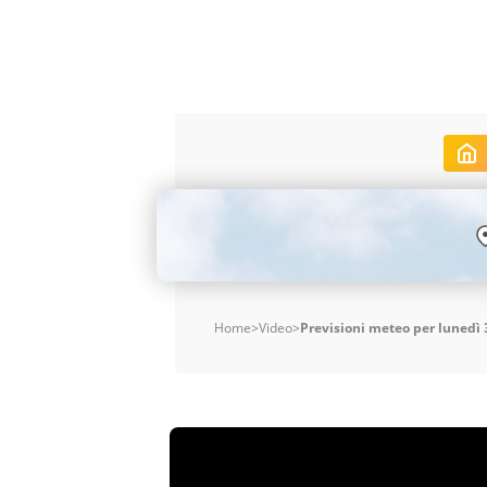
Home
>
Video
>
Previsioni meteo per lunedì 3