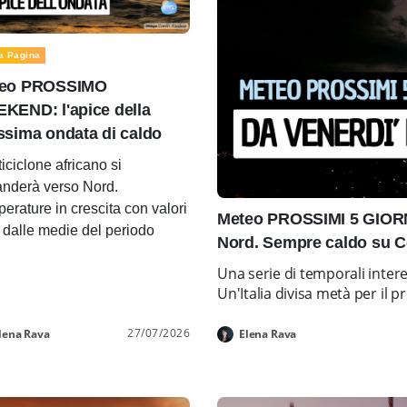
a Pagina
eo PROSSIMO
KEND: l'apice della
ssima ondata di caldo
ticiclone africano si
nderà verso Nord.
erature in crescita con valori
Meteo PROSSIMI 5 GIORNI
i dalle medie del periodo
Nord. Sempre caldo su C
Una serie di temporali inter
Un'Italia divisa metà per i
27/07/2026
lena Rava
Elena Rava