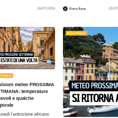
26/07/2026
23/07
Elena Rava
Prima Pagina
a Pagina
visioni meteo PROSSIMA
TIMANA: temperature
cevoli e qualche
porale
unedì l'anticiclone africano