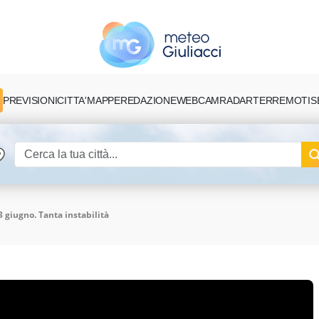
PREVISIONI
CITTA'
MAPPE
REDAZIONE
TERREMOTI
S
WEBCAM
RADAR
 giugno. Tanta instabilità