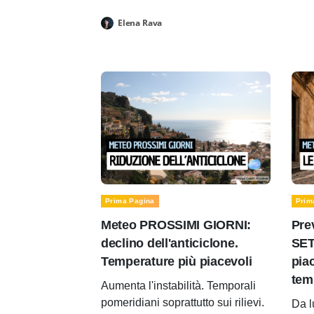
Elena Rava
Prima Pagina
Prim
Meteo PROSSIMI GIORNI:
Pre
declino dell'anticiclone.
SET
Temperature più piacevoli
pia
tem
Aumenta l'instabilità. Temporali
pomeridiani soprattutto sui rilievi.
Da l