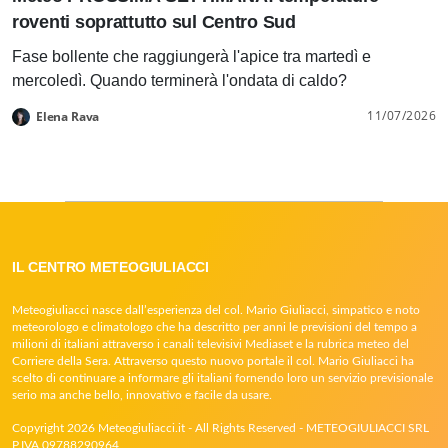
roventi soprattutto sul Centro Sud
Fase bollente che raggiungerà l'apice tra martedì e
mercoledì. Quando terminerà l'ondata di caldo?
11/07/2026
Elena Rava
IL CENTRO METEOGIULIACCI
Meteogiuliacci nasce dall’esperienza del col. Mario Giuliacci, simpatico e noto
meteorologo e climatologo che ha descritto per anni le previsioni del tempo a
milioni di italiani attraverso i canali televisivi Mediaset e la rubrica meteo del
Corriere della Sera. Attraverso questo nuovo portale il col. Mario Giuliacci ha
scelto di continuare a informare gli italiani fornendo loro un servizio previsionale
serio ma anche bello, innovativo e facile da usare.
Copyright 2026 Meteogiuliacci.it - All Rights Reserved - METEOGIULIACCI SRL
P.IVA 09788290964