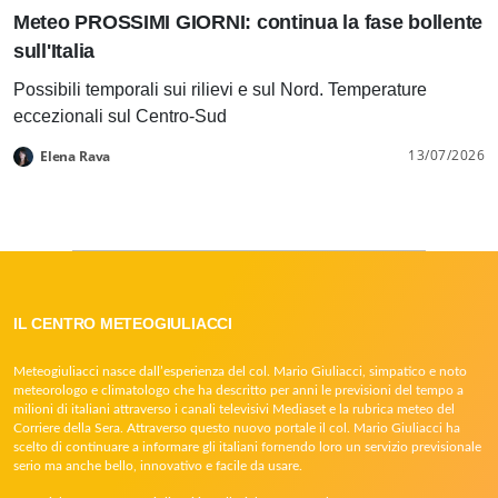
Meteo PROSSIMI GIORNI: continua la fase bollente
sull'Italia
Possibili temporali sui rilievi e sul Nord. Temperature
eccezionali sul Centro-Sud
13/07/2026
Elena Rava
IL CENTRO METEOGIULIACCI
Meteogiuliacci nasce dall’esperienza del col. Mario Giuliacci, simpatico e noto
meteorologo e climatologo che ha descritto per anni le previsioni del tempo a
milioni di italiani attraverso i canali televisivi Mediaset e la rubrica meteo del
Corriere della Sera. Attraverso questo nuovo portale il col. Mario Giuliacci ha
scelto di continuare a informare gli italiani fornendo loro un servizio previsionale
serio ma anche bello, innovativo e facile da usare.