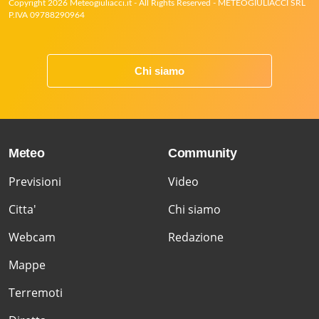
Copyright 2026 Meteogiuliacci.it - All Rights Reserved - METEOGIULIACCI SRL
P.IVA 09788290964
Chi siamo
Meteo
Community
Previsioni
Video
Citta'
Chi siamo
Webcam
Redazione
Mappe
Terremoti