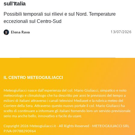
sull'Italia
Possibili temporali sui rilievi e sul Nord. Temperature
eccezionali sul Centro-Sud
13/07/2026
Elena Rava
IL CENTRO METEOGIULIACCI
Meteogiuliacci nasce dall’esperienza del col. Mario Giuliacci, simpatico e noto
meteorologo e climatologo che ha descritto per anni le previsioni del tempo a
milioni di italiani attraverso i canali televisivi Mediaset e la rubrica meteo del
Corriere della Sera. Attraverso questo nuovo portale il col. Mario Giuliacci ha
scelto di continuare a informare gli italiani fornendo loro un servizio previsionale
serio ma anche bello, innovativo e facile da usare.
Copyright 2026 Meteogiuliacci.it - All Rights Reserved - METEOGIULIACCI SRL
P.IVA 09788290964