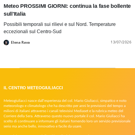
Meteo PROSSIMI GIORNI: continua la fase bollente
sull'Italia
Possibili temporali sui rilievi e sul Nord. Temperature
eccezionali sul Centro-Sud
13/07/2026
Elena Rava
IL CENTRO METEOGIULIACCI
Meteogiuliacci nasce dall’esperienza del col. Mario Giuliacci, simpatico e noto
meteorologo e climatologo che ha descritto per anni le previsioni del tempo a
milioni di italiani attraverso i canali televisivi Mediaset e la rubrica meteo del
Corriere della Sera. Attraverso questo nuovo portale il col. Mario Giuliacci ha
scelto di continuare a informare gli italiani fornendo loro un servizio previsionale
serio ma anche bello, innovativo e facile da usare.