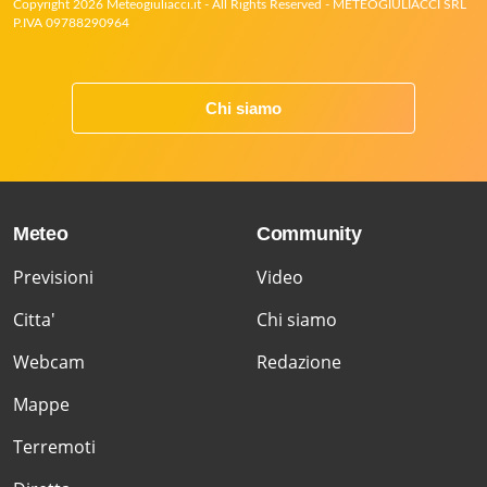
Copyright 2026 Meteogiuliacci.it - All Rights Reserved - METEOGIULIACCI SRL
P.IVA 09788290964
Chi siamo
Meteo
Community
Previsioni
Video
Citta'
Chi siamo
Webcam
Redazione
Mappe
Terremoti