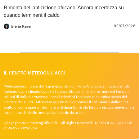
Rimonta dell'anticiclone africano. Ancora incertezza su
quando terminerà il caldo
09/07/2026
Elena Rava
IL CENTRO METEOGIULIACCI
Meteogiuliacci nasce dall’esperienza del col. Mario Giuliacci, simpatico e noto
meteorologo e climatologo che ha descritto per anni le previsioni del tempo a
milioni di italiani attraverso i canali televisivi Mediaset e la rubrica meteo del
Corriere della Sera. Attraverso questo nuovo portale il col. Mario Giuliacci ha
scelto di continuare a informare gli italiani fornendo loro un servizio previsionale
serio ma anche bello, innovativo e facile da usare.
Copyright 2026 Meteogiuliacci.it - All Rights Reserved - METEOGIULIACCI SRL
P.IVA 09788290964