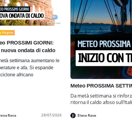
a Pagina
eo PROSSIMI GIORNI:
 nuova ondata di caldo
età settimana aumentano le
erature e afa. Si espande
ticiclone africano
Meteo PROSSIMA SETTIMA
Da metà settimana si rinforz
ritorna il caldo afoso sull'Ital
28/07/2026
lena Rava
Elena Rava