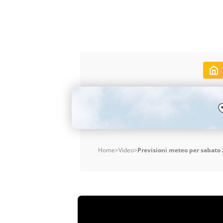
Home
>
Video
>
Previsioni meteo per sabato 