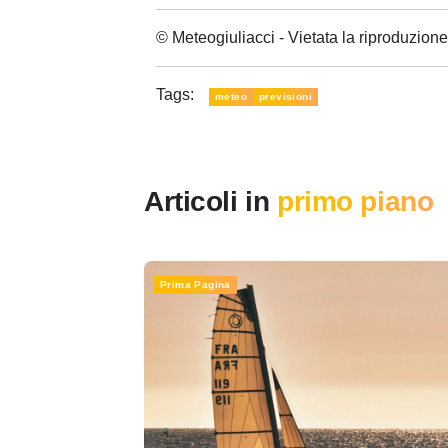
© Meteogiuliacci - Vietata la riproduzio
Tags:
meteo
previsioni
Articoli in
primo piano
Prima Pagina