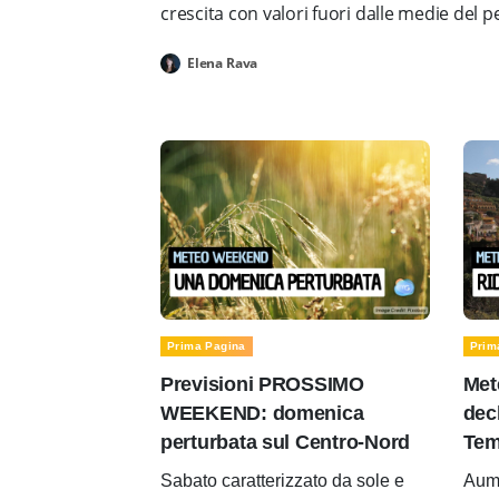
crescita con valori fuori dalle medie del 
Elena Rava
Prima Pagina
Prim
Previsioni PROSSIMO
Met
WEEKEND: domenica
decl
perturbata sul Centro-Nord
Tem
Sabato caratterizzato da sole e
Aume