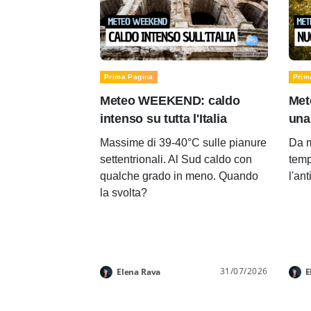
Prima Pagina
Prim
Meteo WEEKEND: caldo
Met
intenso su tutta l'Italia
una
Massime di 39-40°C sulle pianure
Da m
settentrionali. Al Sud caldo con
temp
qualche grado in meno. Quando
l'an
la svolta?
31/07/2026
Elena Rava
E