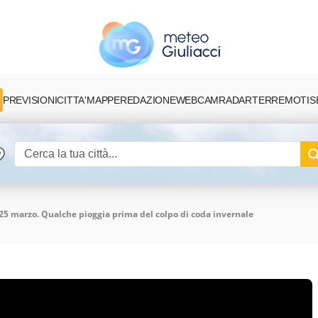
PREVISIONI
CITTA'
MAPPE
REDAZIONE
TERREMOTI
S
WEBCAM
RADAR
25 marzo. Qualche pioggia prima del colpo di coda invernale