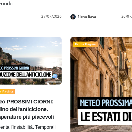
periodo
27/07/2026
26/07
Elena Rava
Prima Pagina
a Pagina
eo PROSSIMI GIORNI:
ino dell'anticiclone.
perature più piacevoli
nta l'instabilità. Temporali