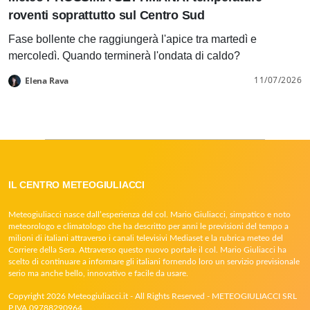
roventi soprattutto sul Centro Sud
Fase bollente che raggiungerà l'apice tra martedì e
mercoledì. Quando terminerà l'ondata di caldo?
11/07/2026
Elena Rava
IL CENTRO METEOGIULIACCI
Meteogiuliacci nasce dall’esperienza del col. Mario Giuliacci, simpatico e noto
meteorologo e climatologo che ha descritto per anni le previsioni del tempo a
milioni di italiani attraverso i canali televisivi Mediaset e la rubrica meteo del
Corriere della Sera. Attraverso questo nuovo portale il col. Mario Giuliacci ha
scelto di continuare a informare gli italiani fornendo loro un servizio previsionale
serio ma anche bello, innovativo e facile da usare.
Copyright 2026 Meteogiuliacci.it - All Rights Reserved - METEOGIULIACCI SRL
P.IVA 09788290964