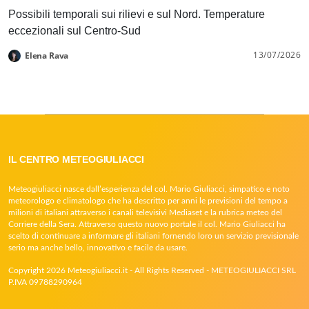
Possibili temporali sui rilievi e sul Nord. Temperature
eccezionali sul Centro-Sud
13/07/2026
Elena Rava
IL CENTRO METEOGIULIACCI
Meteogiuliacci nasce dall’esperienza del col. Mario Giuliacci, simpatico e noto
meteorologo e climatologo che ha descritto per anni le previsioni del tempo a
milioni di italiani attraverso i canali televisivi Mediaset e la rubrica meteo del
Corriere della Sera. Attraverso questo nuovo portale il col. Mario Giuliacci ha
scelto di continuare a informare gli italiani fornendo loro un servizio previsionale
serio ma anche bello, innovativo e facile da usare.
Copyright 2026 Meteogiuliacci.it - All Rights Reserved - METEOGIULIACCI SRL
P.IVA 09788290964