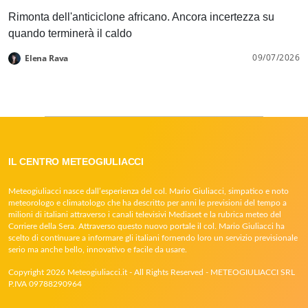
Rimonta dell'anticiclone africano. Ancora incertezza su
quando terminerà il caldo
09/07/2026
Elena Rava
IL CENTRO METEOGIULIACCI
Meteogiuliacci nasce dall’esperienza del col. Mario Giuliacci, simpatico e noto
meteorologo e climatologo che ha descritto per anni le previsioni del tempo a
milioni di italiani attraverso i canali televisivi Mediaset e la rubrica meteo del
Corriere della Sera. Attraverso questo nuovo portale il col. Mario Giuliacci ha
scelto di continuare a informare gli italiani fornendo loro un servizio previsionale
serio ma anche bello, innovativo e facile da usare.
Copyright 2026 Meteogiuliacci.it - All Rights Reserved - METEOGIULIACCI SRL
P.IVA 09788290964