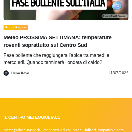
Prima Pagina
Meteo PROSSIMA SETTIMANA: temperature
roventi soprattutto sul Centro Sud
Fase bollente che raggiungerà l'apice tra martedì e
mercoledì. Quando terminerà l'ondata di caldo?
11/07/2026
Elena Rava
IL CENTRO METEOGIULIACCI
Meteogiuliacci nasce dall’esperienza del col. Mario Giuliacci, simpatico e noto