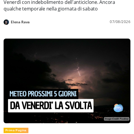
Venerdì con indebolimento dell'anticiclone. Ancora
qualche temporale nella giornata di sabato
07/08/2026
Elena Rava
Prima Pagina