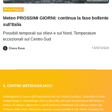
Prima Pagina
Meteo PROSSIMI GIORNI: continua la fase bollente
sull'Italia
Possibili temporali sui rilievi e sul Nord. Temperature
eccezionali sul Centro-Sud
13/07/2026
Elena Rava
IL CENTRO METEOGIULIACCI
Meteogiuliacci nasce dall’esperienza del col. Mario Giuliacci, simpatico e noto
meteorologo e climatologo che ha descritto per anni le previsioni del tempo a
milioni di italiani attraverso i canali televisivi Mediaset e la rubrica meteo del
Corriere della Sera. Attraverso questo nuovo portale il col. Mario Giuliacci ha