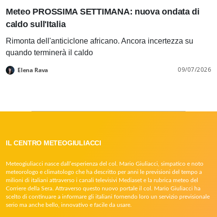
Meteo PROSSIMA SETTIMANA: nuova ondata di
caldo sull'Italia
Rimonta dell'anticiclone africano. Ancora incertezza su
quando terminerà il caldo
09/07/2026
Elena Rava
IL CENTRO METEOGIULIACCI
Meteogiuliacci nasce dall’esperienza del col. Mario Giuliacci, simpatico e noto
meteorologo e climatologo che ha descritto per anni le previsioni del tempo a
milioni di italiani attraverso i canali televisivi Mediaset e la rubrica meteo del
Corriere della Sera. Attraverso questo nuovo portale il col. Mario Giuliacci ha
scelto di continuare a informare gli italiani fornendo loro un servizio previsionale
serio ma anche bello, innovativo e facile da usare.