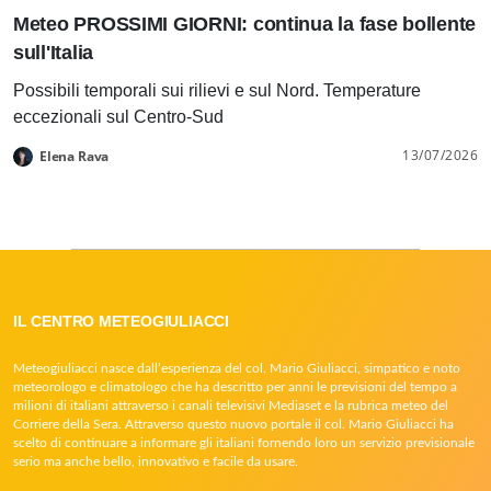
Meteo PROSSIMI GIORNI: continua la fase bollente
sull'Italia
Possibili temporali sui rilievi e sul Nord. Temperature
eccezionali sul Centro-Sud
13/07/2026
Elena Rava
IL CENTRO METEOGIULIACCI
Meteogiuliacci nasce dall’esperienza del col. Mario Giuliacci, simpatico e noto
meteorologo e climatologo che ha descritto per anni le previsioni del tempo a
milioni di italiani attraverso i canali televisivi Mediaset e la rubrica meteo del
Corriere della Sera. Attraverso questo nuovo portale il col. Mario Giuliacci ha
scelto di continuare a informare gli italiani fornendo loro un servizio previsionale
serio ma anche bello, innovativo e facile da usare.