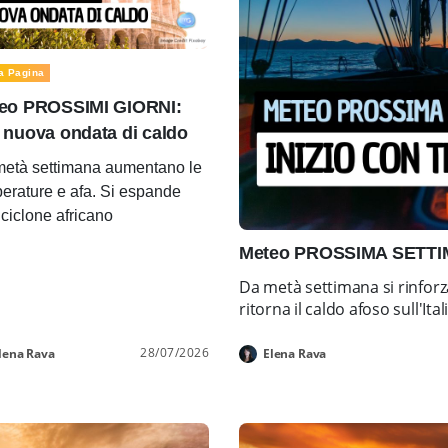
a Pagina
eo PROSSIMI GIORNI:
 nuova ondata di caldo
età settimana aumentano le
erature e afa. Si espande
ticiclone africano
Meteo PROSSIMA SETTIMA
Da metà settimana si rinforz
ritorna il caldo afoso sull'Ital
28/07/2026
lena Rava
Elena Rava