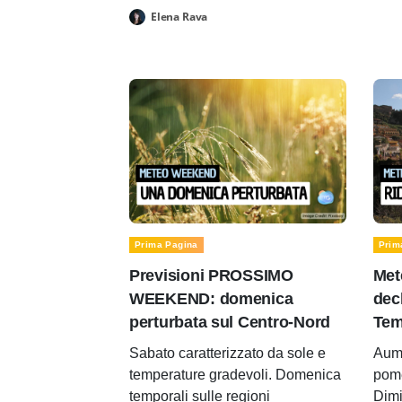
Elena Rava
Prima Pagina
Prim
Previsioni PROSSIMO
Met
WEEKEND: domenica
decl
perturbata sul Centro-Nord
Tem
Sabato caratterizzato da sole e
Aume
temperature gradevoli. Domenica
pomer
temporali sulle regioni
Dimi