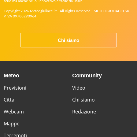
serio ma anche bello, innovativo e facile da usare.
Copyright 2026 Meteogiuliacci.it - All Rights Reserved - METEOGIULIACCI SRL
P.IVA 09788290964
Chi siamo
Meteo
Community
Previsioni
Video
Citta'
Chi siamo
Webcam
Redazione
Mappe
Terremoti