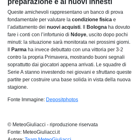
preparazione e ai nuovi innesti
Queste amichevoli rappresentano un banco di prova
fondamentale per valutare la
condizione fisica
e
l’adattamento dei
nuovi acquisti
. Il
Bologna
ha dovuto
fare i conti con l’infortunio di
Ndoye
, uscito dopo pochi
minuti: la situazione sarà monitorata nei prossimi giorni.
Il
Parma
ha invece debuttato con una vittoria per 3-2
contro la propria Primavera, mostrando buoni segnali
soprattutto dai giocatori appena arrivati. Le squadre di
Serie A stanno investendo nei giovani e sfruttano queste
partite per costruire una base solida in vista della nuova
stagione.
Fonte Immagine:
Depositphotos
© MeteoGiuliacci - riproduzione riservata
Fonte: MeteoGiuliacci.it
Autore:
Team MeteoGiuliacci