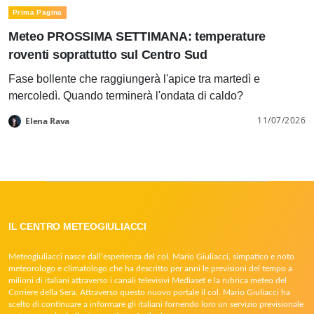
Prima Pagina
Meteo PROSSIMA SETTIMANA: temperature
roventi soprattutto sul Centro Sud
Fase bollente che raggiungerà l'apice tra martedì e
mercoledì. Quando terminerà l'ondata di caldo?
11/07/2026
Elena Rava
IL CENTRO METEOGIULIACCI
Meteogiuliacci nasce dall’esperienza del col. Mario Giuliacci, simpatico e noto
meteorologo e climatologo che ha descritto per anni le previsioni del tempo a
milioni di italiani attraverso i canali televisivi Mediaset e la rubrica meteo del
Corriere della Sera. Attraverso questo nuovo portale il col. Mario Giuliacci ha
scelto di continuare a informare gli italiani fornendo loro un servizio previsionale