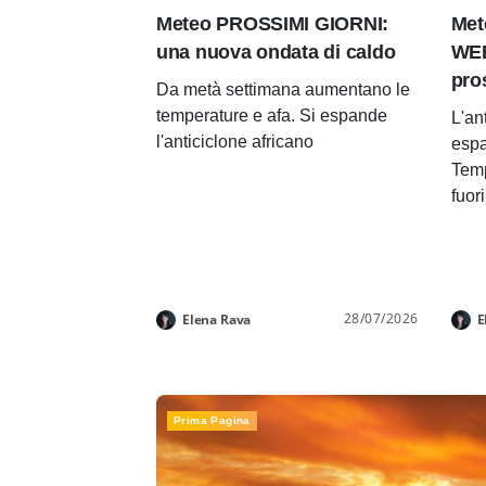
Meteo PROSSIMI GIORNI:
Met
una nuova ondata di caldo
WEE
pro
Da metà settimana aumentano le
temperature e afa. Si espande
L'an
l'anticiclone africano
espa
Temp
fuor
28/07/2026
Elena Rava
E
Prima Pagina