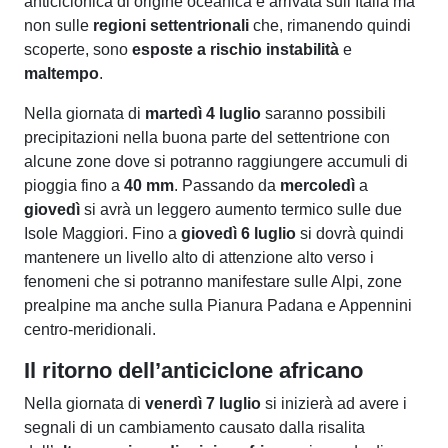
anticiclonica di origine oceanica è arrivata sull’Italia ma
non sulle
regioni settentrionali
che, rimanendo quindi
scoperte, sono
esposte a rischio instabilità
e
maltempo
.
Nella giornata di
martedì 4 luglio
saranno possibili
precipitazioni nella buona parte del settentrione con
alcune zone dove si potranno raggiungere accumuli di
pioggia fino a
40 mm
. Passando da
mercoledì
a
giovedì
si avrà un leggero aumento termico sulle due
Isole Maggiori. Fino a
giovedì 6 luglio
si dovrà quindi
mantenere un livello alto di attenzione alto verso i
fenomeni che si potranno manifestare sulle Alpi, zone
prealpine ma anche sulla Pianura Padana e Appennini
centro-meridionali.
Il ritorno dell’anticiclone africano
Nella giornata di
venerdì 7 luglio
si inizierà ad avere i
segnali di un cambiamento causato dalla risalita