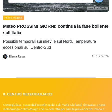
Prima Pagina
Meteo PROSSIMI GIORNI: continua la fase bollente
sull'Italia
Possibili temporali sui rilievi e sul Nord. Temperature
eccezionali sul Centro-Sud
13/07/2026
Elena Rava
IL CENTRO METEOGIULIACCI
Meteogiuliacci nasce dall’esperienza del col. Mario Giuliacci, simpatico e noto
meteorologo e climatologo che ha descritto per anni le previsioni del tempo a